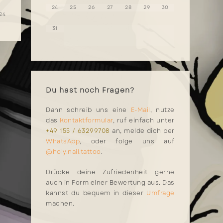
24
25
26
27
28
29
30
24
31
Du hast noch Fragen?
Dann schreib uns eine
E-Mail
, nutze
das
Kontaktformular
, ruf einfach unter
+49 155 / 63299708
an, melde dich per
WhatsApp
, oder folge uns auf
@holy.nail.tattoo
.
Drücke deine Zufriedenheit gerne
auch in Form einer Bewertung aus. Das
kannst du bequem in dieser
Umfrage
machen.