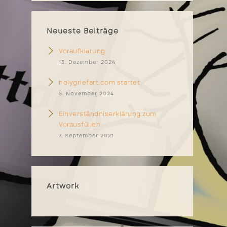
Neueste Beiträge
Voraufklärung
13. Dezember 2024
holygriefart.com startet
5. November 2024
Einverständniserklärung zum
Vorausfüllen
7. September 2021
Artwork