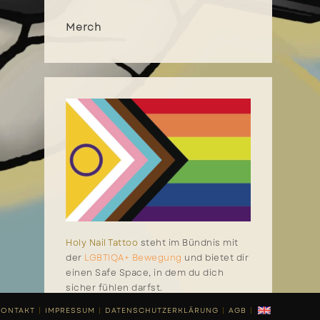
Merch
Holy Nail Tattoo
steht im Bündnis mit
der
LGBTIQA+ Bewegung
und bietet dir
einen Safe Space, in dem du dich
sicher fühlen darfst.
KONTAKT
IMPRESSUM
DATENSCHUTZERKLÄRUNG
AGB