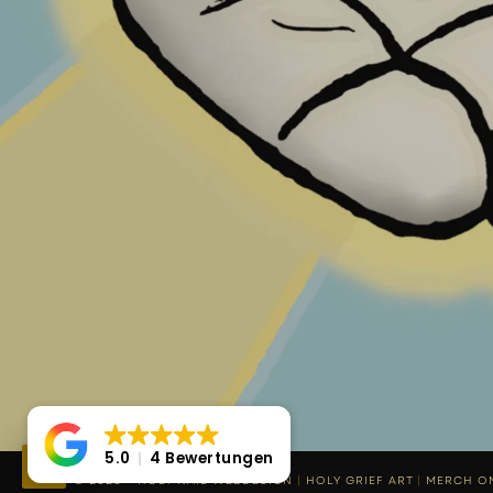
5.0
4 Bewertungen
© 2020 - HOLY NAIL WEBDESIGN
|
HOLY GRIEF ART
|
MERCH O