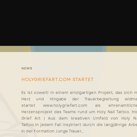
NEWS
HOLYGRIEFART.COM STARTET
Es ist soweit! In einem einzigartigen Projekt, das sich m
Herz und Hingabe der Trauerbegleitung widme
startet www.holygriefart.com als ehrenamtlich
Herzensprojekt des Teams rund um Holy Nail Tattoo. Ho
Grief Art | Aus dem kreativen Umfeld von Holy Na
Tattoo.In jedem Fall inspiriert durch die langjährige Arbe
in der Formation Junge Trauer…