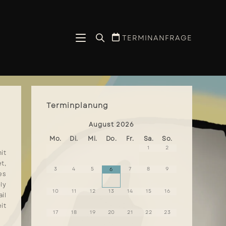
TERMINANFRAGE
Terminplanung
August
2026
Mo.
Di.
Mi.
Do.
Fr.
Sa.
So.
1
2
it
t,
3
4
5
7
8
9
6
es
ly
10
11
12
13
14
15
16
il
it
17
18
19
20
21
22
23