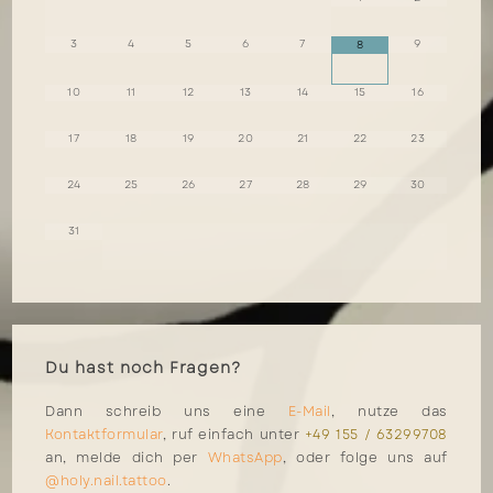
3
4
5
6
7
9
8
10
11
12
13
14
15
16
17
18
19
20
21
22
23
24
25
26
27
28
29
30
31
Du hast noch Fragen?
Dann schreib uns eine
E-Mail
, nutze das
Kontaktformular
, ruf einfach unter
+49 155 / 63299708
an, melde dich per
WhatsApp
, oder folge uns auf
@holy.nail.tattoo
.