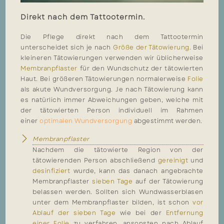
Direkt nach dem Tattootermin.
Die Pflege direkt nach dem Tattootermin
unterscheidet sich je nach
Größe der Tätowierung
. Bei
kleineren Tätowierungen verwenden wir üblicherweise
Membranpflaster
für den Wundschutz der tätowierten
Haut. Bei größeren Tätowierungen normalerweise
Folie
als akute Wundversorgung. Je nach Tätowierung kann
es natürlich immer Abweichungen geben, welche mit
der tätowierten Person individuell im Rahmen
einer
optimalen Wundversorgung
abgestimmt werden.
Membranpflaster
Nachdem die tätowierte Region von der
tätowierenden Person abschließend
gereinigt
und
desinfiziert
wurde, kann das danach angebrachte
Membranpflaster
sieben Tage
auf der Tätowierung
belassen werden. Sollten sich Wundwasserblasen
unter dem Membranpflaster bilden, ist schon
vor
Ablauf der sieben Tage
wie bei der
Entfernung
einer Folie
zu verfahren, ansonsten nach Ablauf