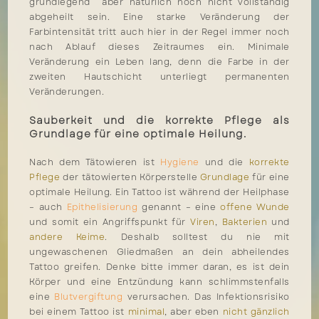
grundlegend aber natürlich noch nicht vollständig
abgeheilt sein. Eine starke Veränderung der
Farbintensität tritt auch hier in der Regel immer noch
nach Ablauf dieses Zeitraumes ein. Minimale
Veränderung ein Leben lang, denn die Farbe in der
zweiten Hautschicht unterliegt permanenten
Veränderungen.
Sauberkeit und die korrekte Pflege als
Grundlage für eine optimale Heilung.
Nach dem Tätowieren ist
Hygiene
und die
korrekte
Pflege
der tätowierten Körperstelle
Grundlage
für eine
optimale Heilung. Ein Tattoo ist während der Heilphase
– auch
Epithelisierung
genannt – eine
offene Wunde
und somit ein Angriffspunkt für
Viren
,
Bakterien
und
andere Keime
. Deshalb solltest du nie mit
ungewaschenen Gliedmaßen an dein abheilendes
Tattoo greifen. Denke bitte immer daran, es ist dein
Körper und eine Entzündung kann schlimmstenfalls
eine
Blutvergiftung
verursachen. Das Infektionsrisiko
bei einem Tattoo ist
minimal
, aber eben
nicht gänzlich