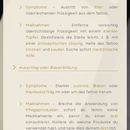
Symptome
– Austritt von
Eiter
oder
übelriechender Flüssigkeit aus dem Tattoo.
Maßnahmen
– Entferne vorsichtig
überschüssige Flüssigkeit mit einem
sterilen
Tupfer
. Desinfiziere die Stelle leicht, z. B. mit
einer
antiseptischen Lösung
. Halte das Tattoo
trocken
und
sauber
. Suche sofort
medizinische
Hilfe
.
Ausschlag oder Blasenbildung
Symptome
– Starker
Juckreiz
,
Blasen
oder
Hautausschlag
im oder um das Tattoo herum.
Maßnahmen
– Breche die Anwendung von
Pflegeprodukten
sofort ab. Nimm keine
Medikamente ein, bevor du einen
Arzt
konsultierst. Notiere dir, welche Produkte du
verwendet hast, und teile dies deinem
Arzt
mit.