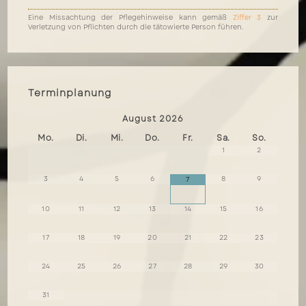
Eine Missachtung der Pflegehinweise kann gemäß
Ziffer 3
zur
Verletzung von Pflichten durch die tätowierte Person führen.
Terminplanung
August
2026
Mo.
Di.
Mi.
Do.
Fr.
Sa.
So.
1
2
3
4
5
6
8
9
7
10
11
12
13
14
15
16
17
18
19
20
21
22
23
24
25
26
27
28
29
30
31