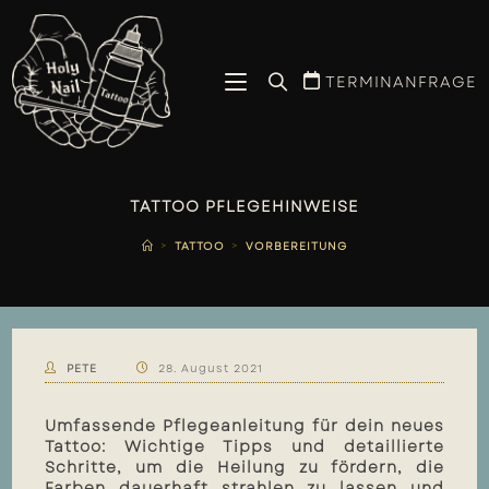
TERMINANFRAGE
TATTOO PFLEGEHINWEISE
>
TATTOO
>
VORBEREITUNG
PETE
28. August 2021
Umfassende Pflegeanleitung für dein neues
Tattoo: Wichtige Tipps und detaillierte
Schritte, um die Heilung zu fördern, die
Farben dauerhaft strahlen zu lassen und